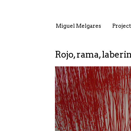
. . : . : . : . : . .
Miguel Melgares
Project
Rojo, rama, laberi