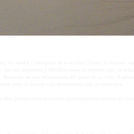
, el creador e interprete de la acción (+bata), se dispone a pon
 dos mil inestables y fléxibles varas de mimbre rojo, la inst
l. Haciendo un uso inconsciente del poder de su cola, el artis
eve entre el bosque rojo destruyendo toda la estructura.
la obra plantea unos recorridos polisemánticos entorno al cue