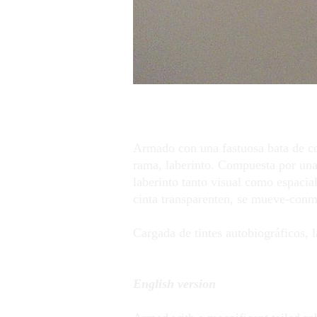
Armado con una fastuosa bata de cola
rama, laberinto. Compuesta por unas
laberinto tanto visual como espacia
cinta transparenten, se mueve-conmu
Cargada de tintes autobiográficos, 
English version