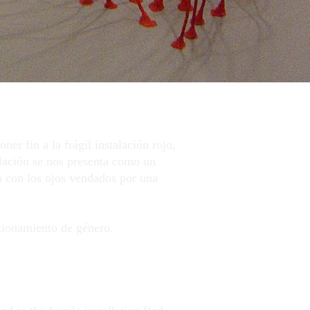
er fin a la frágil instalación rojo,
alación se nos presenta como un
ta con los ojos vendados por una
stionamiento de género.