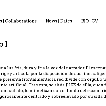
s | Collaborations
News | Dates
BIO | CV
o I
na luz fría, dura y fría la voz del narrador. El esce
 rige y articula por la disposición de sus líneas, li
se presenta frontalmente; la red divide con orgullo
e artificial. Tras esta, se sitúa JUEZ de silla, cuent
inmaculado, lo mimetizan con el fondo del escenari
urosamente centrado y sobreelevado por su silla de 