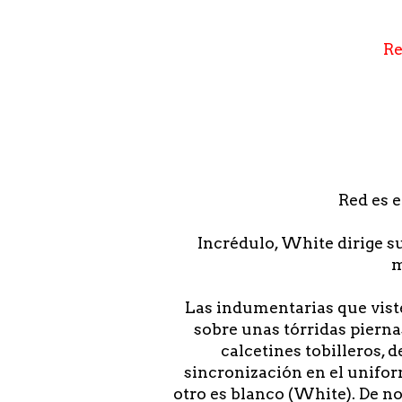
Re
Red es e
Incrédulo, White dirige s
m
Las indumentarias que viste
sobre unas tórridas pierna
calcetines tobilleros, 
sincronización en el unifor
otro es blanco (White). De no