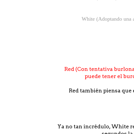
White (Adoptando una ac
Red (Con tentativa burlona 
puede tener el bur
Red también piensa que e
Ya no tan incrédulo, White r
segundos la 