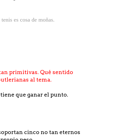
 tenis es cosa de moñas.
 tan primitivas. Qué sentido
utlerianas al tema.
tiene que ganar el punto.
soportan cinco no tan eternos
 propio peso.