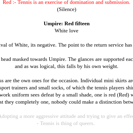
Red :- Tennis is an exercise of domination and submission.
(Silence)
Umpire
: Red fifteen
White love
ival of White, its negative. The point to the return service ha
at head masked towards Umpire. The glances are supported each
and as was logical, this falls by his own weight.
s are the own ones for the occasion. Individual mini skirts are
sport trainers and small socks, of which the tennis players shi
 work uniform sees defeat by a small shade, one is red (Red) 
est they completely one, nobody could make a distinction bet
dopting a more aggressive attitude and trying to give an effe
- Tennis is thing of queers.