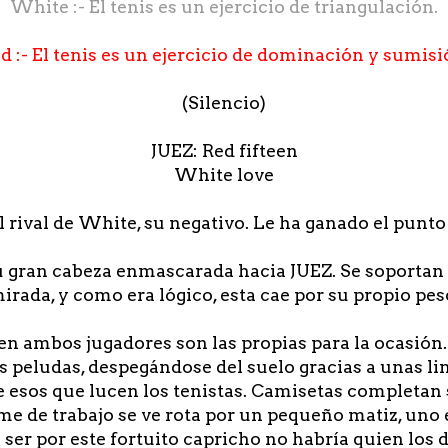
White :- El tenis es un ejercicio de triangulación.
d :- El tenis es un ejercicio de dominación y sumisi
(Silencio)
JUEZ: Red fifteen
White love
l rival de White, su negativo. Le ha ganado el punto 
u gran cabeza enmascarada hacia JUEZ. Se soportan
irada, y como era lógico, esta cae por su propio pes
n ambos jugadores son las propias para la ocasión
s peludas, despegándose del suelo gracias a unas lin
de esos que lucen los tenistas. Camisetas completan
me de trabajo se ve rota por un pequeño matiz, uno e
 ser por este fortuito capricho no habría quien los d