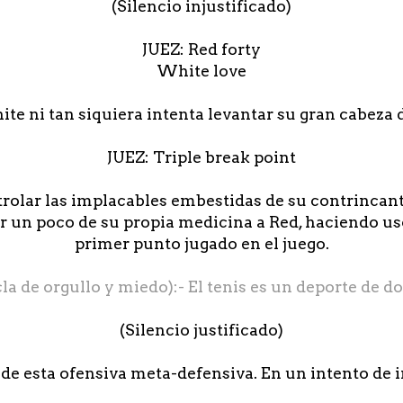
(Silencio injustificado)
JUEZ: Red forty
White love
ite ni tan siquiera intenta levantar su gran cabeza
JUEZ: Triple break point
rolar las implacables embestidas de su contrincan
r un poco de su propia medicina a Red, haciendo uso 
primer punto jugado en el juego.
 de orgullo y miedo):- El tenis es un deporte de 
(Silencio justificado)
 de esta ofensiva meta-defensiva. En un intento de 