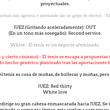
proyectuales.
titud más agresiva e intentando dar un golpe de efecto):
- El
JUEZ (Gritando aceleradamente): OUT.
(En un tono más sosegado): Second service.
White:- El tenis es un deporte afeminado.
y cierto cinismo):- El tenis se escapa a propuestas
do hecho genérico planteado tras las aportaciones b
l tenis es cosa de moñas, de bolleras y moñas, pero 
JUEZ: Red thirty
White love
edirige su gran cabeza enmascarada hacia JUEZ. Se 
mirada, y como era lógico, esta vuelve a caer por su