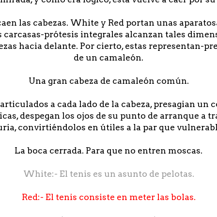
caen las cabezas. White y Red portan unas aparato
 carcasas-prótesis integrales alcanzan tales dimen
as hacia delante. Por cierto, estas representan-pr
de un camaleón.
Una gran cabeza de camaleón común.
rticulados a cada lado de la cabeza, presagian un c
cas, despegan los ojos de su punto de arranque a tra
uria, convirtiéndolos en útiles a la par que vulnerabl
La boca cerrada. Para que no entren moscas.
White:- El tenis es un asunto de pelotas.
Red:- El tenis consiste en meter las bolas.