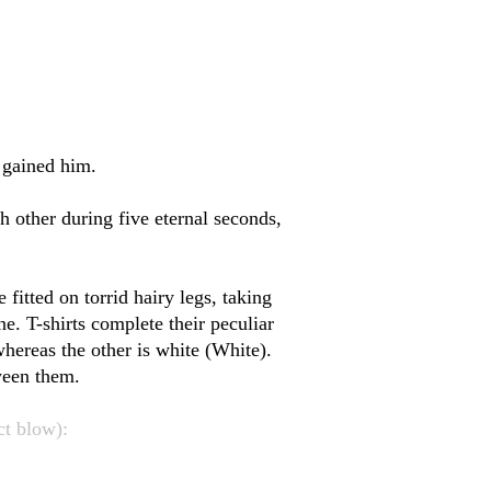
s gained him.
 other during five eternal seconds,
 fitted on torrid hairy legs, taking
ne. T-shirts complete their peculiar
whereas the other is white (White).
ween them.
ct blow):